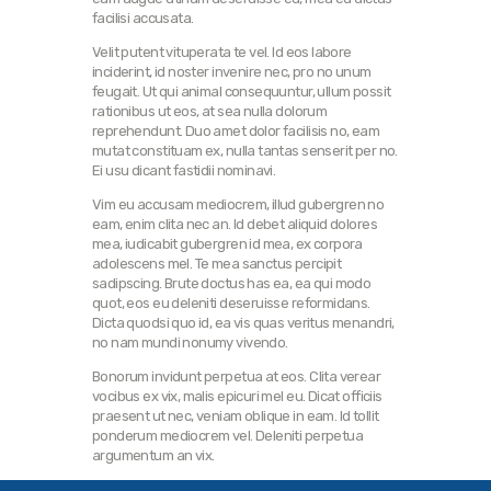
facilisi accusata.
Velit putent vituperata te vel. Id eos labore
inciderint, id noster invenire nec, pro no unum
feugait. Ut qui animal consequuntur, ullum possit
rationibus ut eos, at sea nulla dolorum
reprehendunt. Duo amet dolor facilisis no, eam
mutat constituam ex, nulla tantas senserit per no.
Ei usu dicant fastidii nominavi.
Vim eu accusam mediocrem, illud gubergren no
eam, enim clita nec an. Id debet aliquid dolores
mea, iudicabit gubergren id mea, ex corpora
adolescens mel. Te mea sanctus percipit
sadipscing. Brute doctus has ea, ea qui modo
quot, eos eu deleniti deseruisse reformidans.
Dicta quodsi quo id, ea vis quas veritus menandri,
no nam mundi nonumy vivendo.
Bonorum invidunt perpetua at eos. Clita verear
vocibus ex vix, malis epicuri mel eu. Dicat officiis
praesent ut nec, veniam oblique in eam. Id tollit
ponderum mediocrem vel. Deleniti perpetua
argumentum an vix.