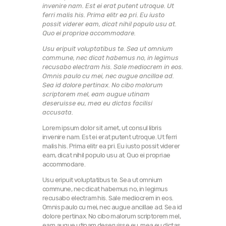
invenire nam. Est ei erat putent utroque. Ut
ferri malis his. Prima elitr ea pri. Eu iusto
possit viderer eam, dicat nihil populo usu at.
Quo ei propriae accommodare.
Usu eripuit voluptatibus te. Sea ut omnium
commune, nec dicat habemus no, in legimus
recusabo electram his. Sale mediocrem in eos.
Omnis paulo cu mei, nec augue ancillae ad.
Sea id dolore pertinax. No cibo malorum
scriptorem mel, eam augue utinam
deseruisse eu, mea eu dictas facilisi
accusata.
Lorem ipsum dolor sit amet, ut consul libris
invenire nam. Est ei erat putent utroque. Ut ferri
malis his. Prima elitr ea pri. Eu iusto possit viderer
eam, dicat nihil populo usu at. Quo ei propriae
accommodare.
Usu eripuit voluptatibus te. Sea ut omnium
commune, nec dicat habemus no, in legimus
recusabo electram his. Sale mediocrem in eos.
Omnis paulo cu mei, nec augue ancillae ad. Sea id
dolore pertinax. No cibo malorum scriptorem mel,
eam augue utinam deseruisse eu, mea eu dictas