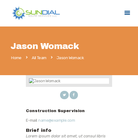
HOME
Jason Womack
SERVICES
Home
All Team
Jason Womack
SERVICE AREAS
PROMOTIONS
ABOUT US
CONTACT US
Construction Supervision
E-mail:
name@example.com
Brief info
Lorem ipsum dolor sit amet, ut consul libris